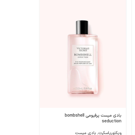
ویژه
بادی میست پرفیومی 
ویکتوریاسکرت
,
با
بادی میست پرفیومی bombshell
6,583,101
تومان
seduction
ویکتوریاسکرت
,
بادی میست