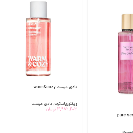
بادی میست warm&cozy
ویکتوریاسکرت
,
بادی میست
3,982,203
تومان
میست