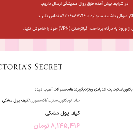
در شرایط پیش آمده طبق روال همیشگی ارسال داریم.
اگر سوالی داشتید میتونید با 09306087716 تماس بگیرید.
 ورود به درگاه پرداخت، فیلترشکن (VPN) خود را خاموش کنید.
یکتوریاسکرت
بث اندبادی ورکز
دیگربرندها
محصولات آسیب دیده
خانه
/
ویکتوریاسکرت
/
اکسسوری
/
کیف پول مشکی
کیف پول مشکی
8,145,416
تومان