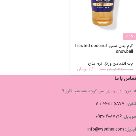
-12%
کرم بدن مینی frosted coconut
snowball
بث اندبادی ورکز
,
کرم بدن
2,200,000
تومان
2,500,000
تومان
تماس با ما
آدرس:
تهران، تهرانسر، کوچه هفدهم، گلزار 9
تلفن:
44535877 021
موبایل:
6087716 0930
ایمیل:
info@vssahar.com