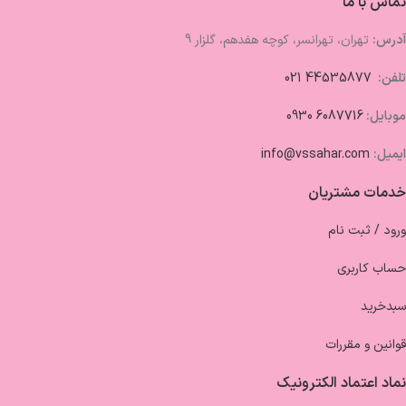
تماس با ما
آدرس:
تهران، تهرانسر، کوچه هفدهم، گلزار 9
تلفن:
44535877 021
موبایل:
6087716 0930
ایمیل:
info@vssahar.com
خدمات مشتریان
ورود / ثبت نام
حساب کاربری
سبدخرید
قوانین و مقررات
نماد اعتماد الکترونیک