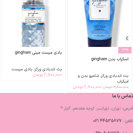
-26%
بادی میست مینی gingham
اسکراب بدن gingham
بث اندبادی ورکز
,
بادی میست
2,500,000
تومان
بث اندبادی ورکز
,
شامپو بدن و
اسکراب
2,800,000
تومان
3,800,000
تومان
تماس با ما
آدرس:
تهران، تهرانسر، کوچه هفدهم، گلزار 9
تلفن:
44535877 021