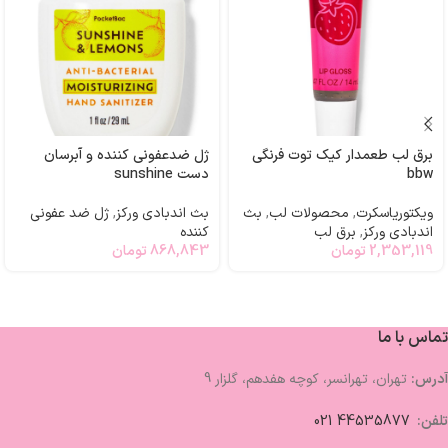
برق لب طعمدار کیک توت فرنگی
ژل ضدعفونی کننده و آبرسان
bbw
دست sunshine
ویکتوریاسکرت
,
محصولات لب
,
بث
بث اندبادی ورکز
,
ژل ضد عفونی
اندبادی ورکز
,
برق لب
کننده
2,353,119
تومان
868,843
تومان
تماس با ما
آدرس:
تهران، تهرانسر، کوچه هفدهم، گلزار 9
تلفن:
44535877 021