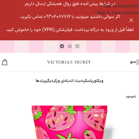
در شرایط پیش آمده طبق روال همیشگی ارسال داریم.
Skip to navigation
Skip to main content
اگر سوالی داشتید میتونید با 09306087716 تماس بگیرید.
لطفاً قبل از ورود به درگاه پرداخت، فیلترشکن (VPN) خود را خاموش کنید.
منو
ویکتوریاسکرت
بث اندبادی ورکز
دیگربرندها
ناموجود