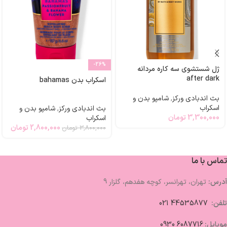
-26%
ژل شستشوی سه کاره مردانه
after dark
اسکراب بدن bahamas
بث اندبادی ورکز
,
شامپو بدن و
اسکراب
بث اندبادی ورکز
,
شامپو بدن و
3,300,000
تومان
اسکراب
2,800,000
تومان
3,800,000
تومان
تماس با ما
آدرس:
تهران، تهرانسر، کوچه هفدهم، گلزار 9
تلفن:
44535877 021
موبایل:
6087716 0930