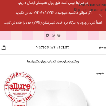
در شرایط پیش آمده طبق روال همیشگی ارسال داریم.
Skip to navigation
Skip to main content
اگر سوالی داشتید میتونید با 09306087716 تماس بگیرید.
لطفاً قبل از ورود به درگاه پرداخت، فیلترشکن (VPN) خود را خاموش کنید.
منو
ویکتوریاسکرت
بث اندبادی ورکز
دیگربرندها
ناموجود