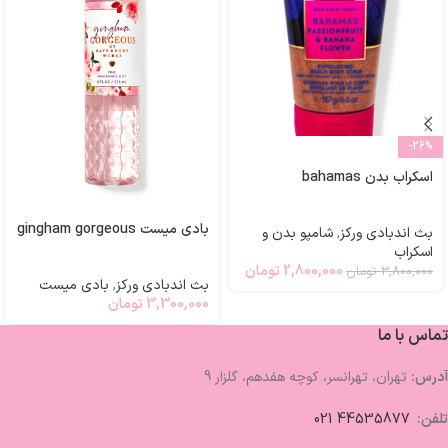
-26%
اسکراب بدن bahamas
بادی میست gingham gorgeous
بث اندبادی ورکز
,
شامپو بدن و
اسکراب
2,800,000
تومان
3,800,000
تومان
بث اندبادی ورکز
,
بادی میست
3,300,000
تومان
تماس با ما
آدرس:
تهران، تهرانسر، کوچه هفدهم، گلزار 9
تلفن:
44535877 021