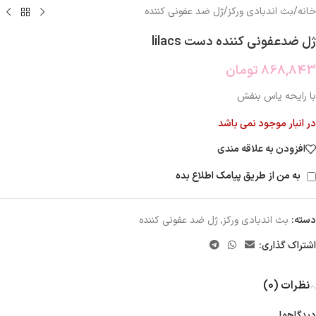
خانه
/
بث اندبادی ورکز
/
ژل ضد عفونی کننده
ژل ضدعفونی کننده دست lilacs
868,843
تومان
با رایحه یاس بنفش
در انبار موجود نمی باشد
افزودن به علاقه مندی
به من از طریق پیامک اطلاع بده
دسته:
بث اندبادی ورکز
,
ژل ضد عفونی کننده
اشتراک گذاری:
نظرات (0)
دیدگاهها