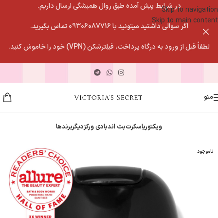
در شرایط پیش آمده طبق روال همیشگی ارسال داریم.
Skip to navigation
Skip to main content
اگر سوالی داشتید میتونید با 09306087716 تماس بگیرید.
لطفاً قبل از ورود به درگاه پرداخت، فیلترشکن (VPN) خود را خاموش کنید.
منو
ویکتوریاسکرت
بث اندبادی ورکز
دیگربرندها
ناموجود