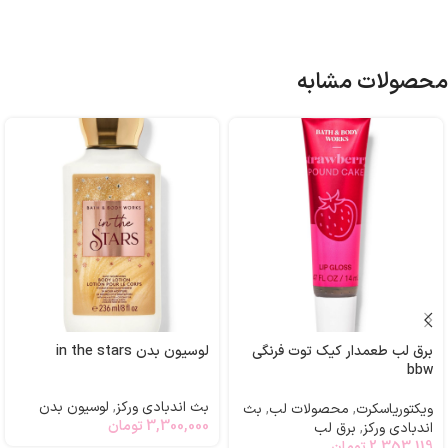
محصولات مشابه
برق لب طعمدار کیک توت فرنگی
لوسیون بدن in the stars
bbw
بث اندبادی ورکز
,
لوسیون بدن
ویکتوریاسکرت
,
محصولات لب
,
بث
3,300,000
تومان
اندبادی ورکز
,
برق لب
2,353,119
تومان