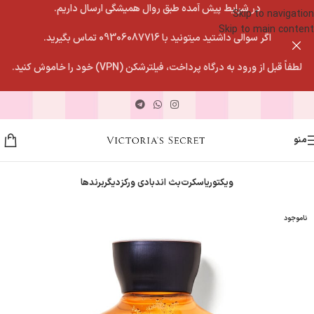
در شرایط پیش آمده طبق روال همیشگی ارسال داریم.
Skip to navigation
Skip to main content
اگر سوالی داشتید میتونید با 09306087716 تماس بگیرید.
لطفاً قبل از ورود به درگاه پرداخت، فیلترشکن (VPN) خود را خاموش کنید.
منو
ویکتوریاسکرت
بث اندبادی ورکز
دیگربرندها
ناموجود