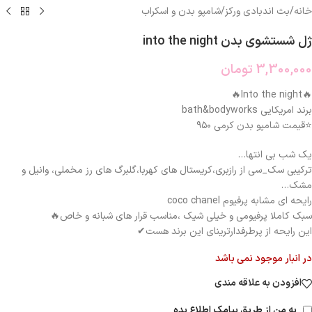
خانه
/
بث اندبادی ورکز
/
شامپو بدن و اسکراب
ژل شستشوی بدن into the night
3,300,000
تومان
🔥Into the night🔥
برند امریکایی bath&bodyworks
⭐️قیمت شامپو بدن کرمی ۹۵۰
یک شب بی انتها…
ترکیبی سک_سی از رازبری،کریستال های کهربا،گلبرگ های رز مخملی، وانیل و
مشک…
رایحه ای مشابه پرفیوم coco chanel
سبک کاملا پرفیومی و خیلی شیک ،مناسب قرار های شبانه و خاص🔥
این رایحه از پرطرفدارترینای این برند هست✔
در انبار موجود نمی باشد
افزودن به علاقه مندی
به من از طریق پیامک اطلاع بده