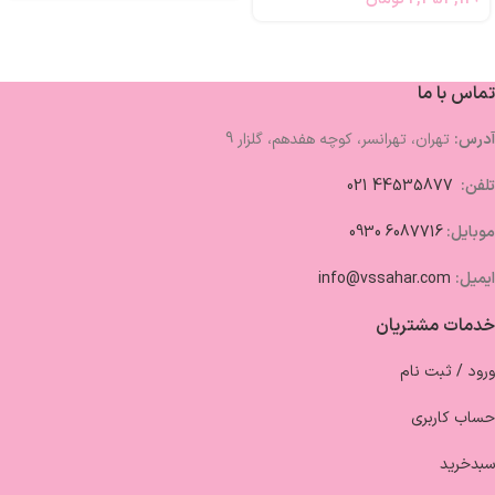
تماس با ما
آدرس:
تهران، تهرانسر، کوچه هفدهم، گلزار 9
تلفن:
44535877 021
موبایل:
6087716 0930
ایمیل:
info@vssahar.com
خدمات مشتریان
ورود / ثبت نام
حساب کاربری
سبدخرید