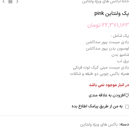
خانه
/
باکس های ویژه ولنتاین
پک ولنتاین pink
22,371,163
تومان
پک شامل :
بادی میست پیور سداکشن
لوسیون بدن پیور سداکشن
شامپو بدن
برق لب
بادی میست مینی کیک توت فرنکی
همراه باکس چوبی دو طبقه و شکلات
در انبار موجود نمی باشد
افزودن به علاقه مندی
به من از طریق پیامک اطلاع بده
دسته:
باکس های ویژه ولنتاین