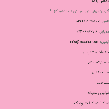
تماس با ما
آدرس:
تهران، تهرانسر، کوچه هفدهم، گلزار 9
تلفن:
44535877 021
موبایل:
6087716 0930
ایمیل:
info@vssahar.com
خدمات مشتریان
ورود / ثبت نام
حساب کاربری
سبدخرید
قوانین و مقررات
نماد اعتماد الکترونیک