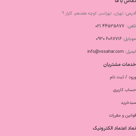
تماس با ما
آدرس:
تهران، تهرانسر، کوچه هفدهم، گلزار 9
تلفن:
44535877 021
موبایل:
6087716 0930
ایمیل:
info@vssahar.com
خدمات مشتریان
ورود / ثبت نام
حساب کاربری
سبدخرید
قوانین و مقررات
نماد اعتماد الکترونیک