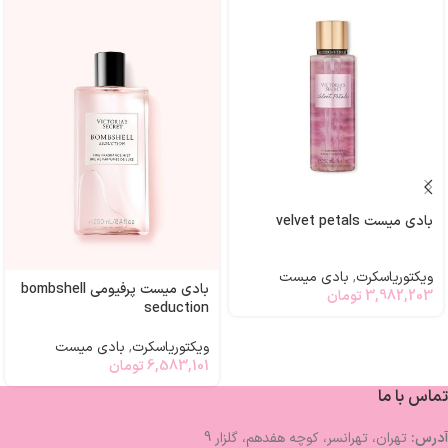
بادی میست velvet petals
ویکتوریاسکرت
,
بادی میست
بادی میست پرفیومی bombshell
3,982,203
تومان
seduction
ویکتوریاسکرت
,
بادی میست
6,583,101
تومان
تماس با ما
آدرس:
تهران، تهرانسر، کوچه هفدهم، گلزار 9