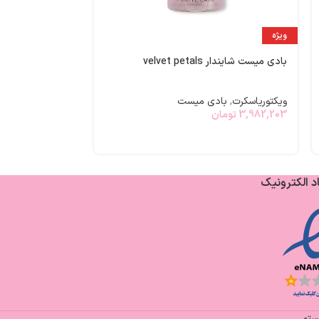
-24%
ویژه
ویژه
برق لب طعمدار ت
بادی میست شایندار velvet petals
ویکتوریاسکرت
,
مح
ویکتوریاسکرت
,
بادی میست
00
2,300,000
تومان
3,982,203
تومان
د الکترونیک
یستم