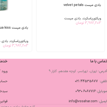
بادی میست velvet petals
ویکتوریاسکرت
,
بادی میست
3,982,203
تومان
بادی میست aqua kiss
ویکتوریاسکرت
,
بادی 
3,982,203
تومان
تماس با ما
خدما
آدرس:
تهران، تهرانسر، کوچه هفدهم، گلزار 9
ورود 
تلفن:
44535877 021
حساب 
موبایل:
6087716 0930
سبدخر
ایمیل:
info@vssahar.com
قوانین
کلیه حقوق مادی و معنوی 