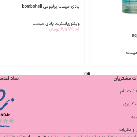
بادی میست پرفیومی bombshell
ویکتوریاسکرت
,
بادی میست
6,583,101
تومان
میست
ت مشتریان
نماد اعتما
/ ثبت نام
کاربری
ید
 و مقررات
این سایت متعلق به ویکتوریا سکرت سحر می باشد -
طراحی سایت
توسط
آراز س