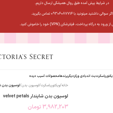
در شرایط پیش آمده طبق روال همیشگی ارسال داریم.
اگر سوالی داشتید میتونید با 09306087716 تماس بگیرید.
 ورود به درگاه پرداخت، فیلترشکن (VPN) خود را خاموش کنید.
یکتوریاسکرت
بث اندبادی ورکز
دیگربرندها
محصولات آسیب دیده
خانه
/
ویکتوریاسکرت
/
لوسیون بدن
/
لوسیون بدن شایندار als
لوسیون بدن شایندار velvet petals
3,982,203
تومان