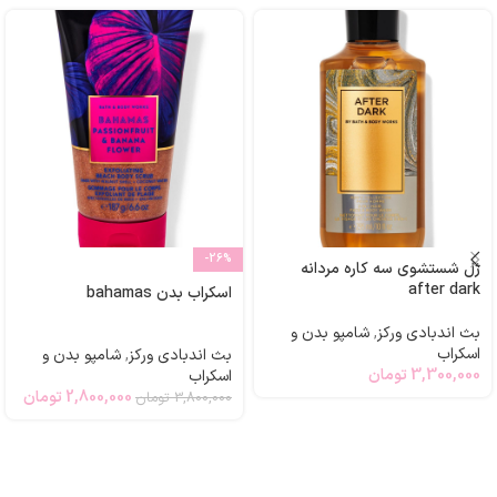
-26%
ژل شستشوی سه کاره مردانه
after dark
اسکراب بدن bahamas
بث اندبادی ورکز
,
شامپو بدن و
اسکراب
بث اندبادی ورکز
,
شامپو بدن و
3,300,000
تومان
اسکراب
2,800,000
تومان
3,800,000
تومان