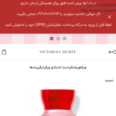
در شرایط پیش آمده طبق روال همیشگی ارسال داریم.
Skip to navigation
Skip to main content
اگر سوالی داشتید میتونید با 09306087716 تماس بگیرید.
لطفاً قبل از ورود به درگاه پرداخت، فیلترشکن (VPN) خود را خاموش کنید.
منو
ویکتوریاسکرت
بث اندبادی ورکز
دیگربرندها
ناموجود