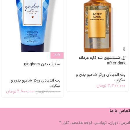
-26%
ژل شستشوی سه کاره مردانه
after dark
اسکراب بدن gingham
بث اندبادی ورکز
,
شامپو بدن و
اسکراب
بث اندبادی ورکز
,
شامپو بدن و
3,300,000
تومان
اسکراب
2,800,000
تومان
3,800,000
تومان
تماس با ما
آدرس:
تهران، تهرانسر، کوچه هفدهم، گلزار 9