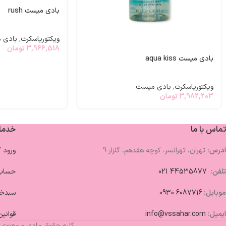
بادی میست rush
ویکتوریاسکرت
,
بادی 
3,966,518
تومان
بادی میست aqua kiss
ویکتوریاسکرت
,
بادی میست
3,982,203
تومان
تماس با ما
خدما
آدرس:
تهران، تهرانسر، کوچه هفدهم، گلزار 9
ورود 
تلفن:
44535877 021
حساب 
موبایل:
6087716 0930
سبدخر
ایمیل:
info@vssahar.com
قوانین
کلیه حقوق مادی و معنوی 