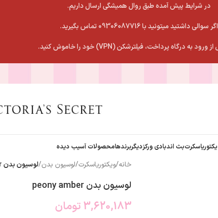
در شرایط پیش آمده طبق روال همیشگی ارسال داریم.
اگر سوالی داشتید میتونید با 09306087716 تماس بگیرید.
 ورود به درگاه پرداخت، فیلترشکن (VPN) خود را خاموش کنید.
یکتوریاسکرت
بث اندبادی ورکز
دیگربرندها
محصولات آسیب دیده
خانه
/
ویکتوریاسکرت
/
لوسیون بدن
/
لوسیون بدن peony amber
لوسیون بدن peony amber
3,620,183
تومان