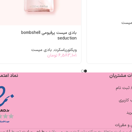
میست
بادی میست پرفیومی bombshell
seduction
ویکتوریاسکرت
,
بادی میست
6,583,101
تومان
ت مشتریان
نماد اعتما
/ ثبت نام
کاربری
ید
 و مقررات
این سایت متعلق به ویکتوریا سکرت سحر می باشد -
طراحی سایت
توسط
آراز س