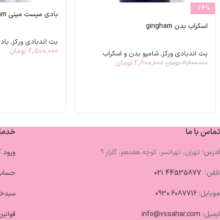
-26%
بادی میست مینی gingham
اسکراب بدن gingham
بث اندبادی ورکز
,
باد
2,500,000
تومان
بث اندبادی ورکز
,
شامپو بدن و اسکراب
2,800,000
تومان
3,800,000
تومان
تماس با ما
خدما
آدرس:
تهران، تهرانسر، کوچه هفدهم، گلزار 9
ورود 
تلفن:
44535877 021
حساب 
موبایل:
6087716 0930
سبدخر
ایمیل:
info@vssahar.com
قوانین