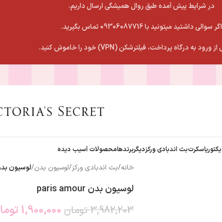
در شرایط پیش آمده طبق روال همیشگی ارسال داریم.
اگر سوالی داشتید میتونید با 09306087716 تماس بگیرید.
 ورود به درگاه پرداخت، فیلترشکن (VPN) خود را خاموش کنید.
یکتوریاسکرت
بث اندبادی ورکز
دیگربرندها
محصولات آسیب دیده
خانه
/
بث اندبادی ورکز
/
لوسیون بدن
/
لوسیون بدن is amour
لوسیون بدن paris amour
1,900,000
توما
3,982,203
تومان