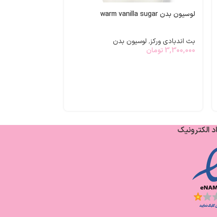
لوسیون بدن warm vanilla sugar
بادی میست blueberry bundt cake
بث اندبادی ورکز
,
لوسیون بدن
بث اندبادی ورکز
,
3,300,000
تومان
3,300,000
تومان
د الکترونیک