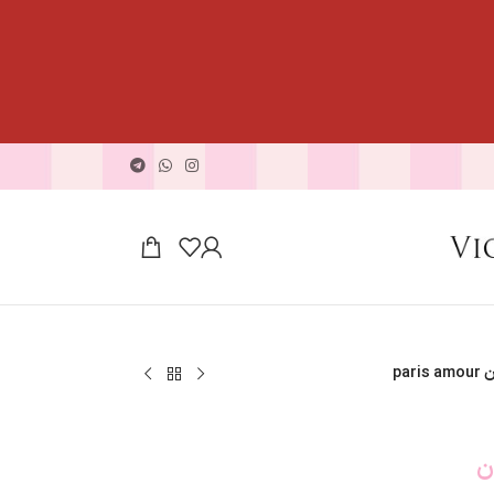
par
ن