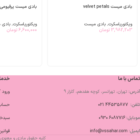
بادی میست velvet petals
بادی میست پرفیومی ery sexy orchid
ویکتوریاسکرت
,
بادی میست
ویکتوریاسکرت
,
بادی 
3,982,203
تومان
6,600,000
تومان
تماس با ما
خدما
آدرس:
تهران، تهرانسر، کوچه هفدهم، گلزار 9
ورود 
تلفن:
44535877 021
حساب 
موبایل:
6087716 0930
سبدخر
ایمیل:
info@vssahar.com
قوانین
کلیه حقوق مادی و معنوی 