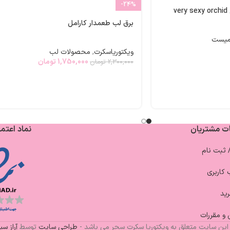
-24%
v
برق لب طعمدار کارامل
میست
ویکتوریاسکرت
,
محصولات لب
1,750,000
تومان
2,300,000
تومان
ت مشتریان
نماد اعتما
/ ثبت نام
کاربری
ید
 و مقررات
این سایت متعلق به ویکتوریا سکرت سحر می باشد -
طراحی سایت
توسط
آراز س