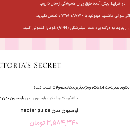
در شرایط پیش آمده طبق روال همیشگی ارسال داریم.
اگر سوالی داشتید میتونید با 09306087716 تماس بگیرید.
 ورود به درگاه پرداخت، فیلترشکن (VPN) خود را خاموش کنید.
یکتوریاسکرت
بث اندبادی ورکز
دیگربرندها
محصولات آسیب دیده
خانه
/
ویکتوریاسکرت
/
لوسیون بدن
/
لوسیون بدن nectar pulse
لوسیون بدن nectar pulse
3,584,340
تومان