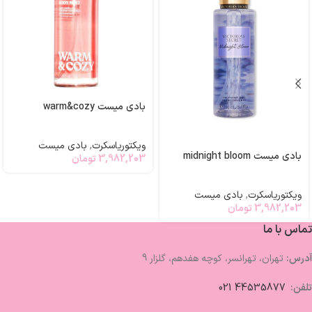
بادی میست warm&cozy
ویکتوریاسکرت
,
بادی میست
بادی میست midnight bloom
3,982,203
تومان
ویکتوریاسکرت
,
بادی میست
3,982,203
تومان
تماس با ما
آدرس:
تهران، تهرانسر، کوچه هفدهم، گلزار 9
تلفن:
44535877 021