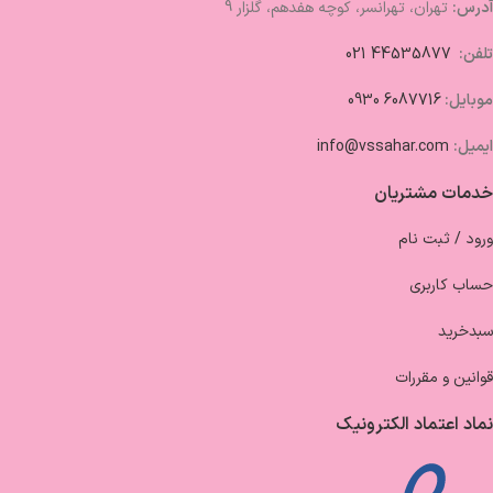
آدرس:
تهران، تهرانسر، کوچه هفدهم، گلزار 9
تلفن:
44535877 021
موبایل:
6087716 0930
ایمیل:
info@vssahar.com
خدمات مشتریان
ورود / ثبت نام
حساب کاربری
سبدخرید
قوانین و مقررات
نماد اعتماد الکترونیک