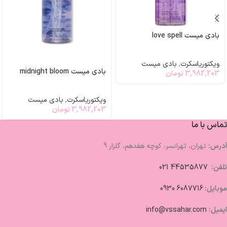
بادی میست love spell
ویکتوریاسکرت
,
بادی میست
بادی میست midnight bloom
3,982,203
تومان
ویکتوریاسکرت
,
بادی میست
3,982,203
تومان
تماس با ما
آدرس:
تهران، تهرانسر، کوچه هفدهم، گلزار 9
تلفن:
44535877 021
موبایل:
6087716 0930
ایمیل:
info@vssahar.com