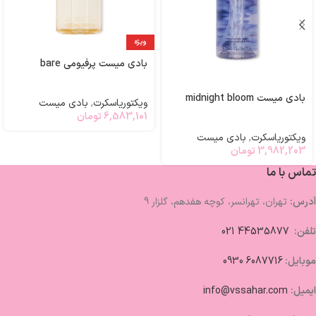
ویژه
بادی میست پرفیومی bare
بادی میست midnight bloom
ویکتوریاسکرت
,
بادی میست
6,583,101
تومان
ویکتوریاسکرت
,
بادی میست
3,982,203
تومان
تماس با ما
آدرس:
تهران، تهرانسر، کوچه هفدهم، گلزار 9
تلفن:
44535877 021
موبایل:
6087716 0930
ایمیل:
info@vssahar.com