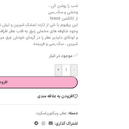
شب را روشن کن…
وحشی و سک_سی
از کالکشن tease
این پرفیوم با نتی از تارت تمشکِ شیرین و ترش 
وجود شکوفه های مخملی زنبق به قلب عطر ظراف
و تونکای دلپذیر عطر را در گرمای خودش غرق میک
شیرین ، سک_سی و فریبنده
موجود در انبار
+
-
افزود
افزودن به علاقه مندی
دسته:
عطر
,
ویکتوریاسکرت
اشتراک گذاری: