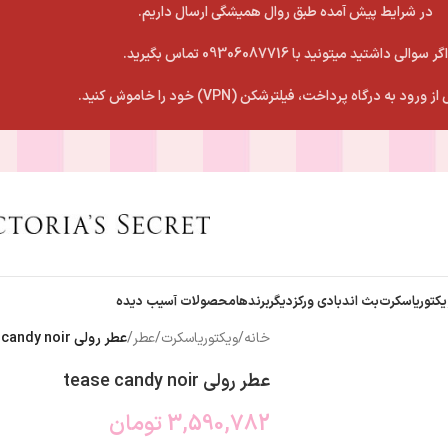
در شرایط پیش آمده طبق روال همیشگی ارسال داریم.
اگر سوالی داشتید میتونید با 09306087716 تماس بگیرید.
 ورود به درگاه پرداخت، فیلترشکن (VPN) خود را خاموش کنید.
یکتوریاسکرت
بث اندبادی ورکز
دیگربرندها
محصولات آسیب دیده
خانه
/
ویکتوریاسکرت
/
عطر
/
عطر رولی tease candy noir
عطر رولی tease candy noir
3,590,782
تومان