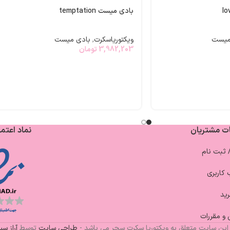
بادی میست temptation
میست
ویکتوریاسکرت
,
بادی میست
3,982,203
تومان
ت مشتریان
نماد اعتما
/ ثبت نام
کاربری
ید
 و مقررات
این سایت متعلق به ویکتوریا سکرت سحر می باشد -
طراحی سایت
توسط
آراز س