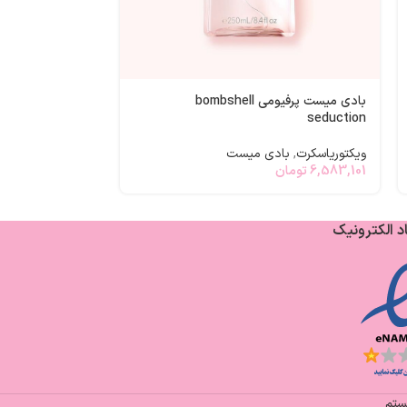
بادی میست شایندار seduction
بادی میست پرفیومی bombshell
ویکتوریاسکرت
,
با
seduction
3,982,203
توما
ویکتوریاسکرت
,
بادی میست
6,583,101
تومان
د الکترونیک
یستم