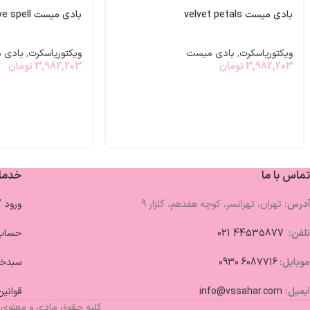
بادی میست velvet petals
بادی میست love spell
ویکتوریاسکرت
,
بادی میست
ویکتوریاسکرت
,
بادی 
3,982,203
تومان
3,982,203
تومان
تماس با ما
خدما
آدرس:
تهران، تهرانسر، کوچه هفدهم، گلزار 9
ورود 
تلفن:
44535877 021
حساب 
موبایل:
6087716 0930
سبدخر
ایمیل:
info@vssahar.com
قوانین
کلیه حقوق مادی و معنوی 