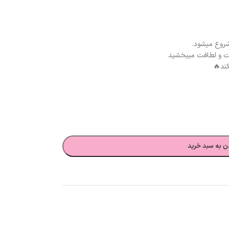
شروع میشود.
ت و لطافت میبخشید
ند🔥
ن به سبد خرید