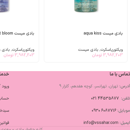
بادی میست aqua kiss
بادی میست midnight bloom
ویکتوریاسکرت
,
بادی میست
ویکتوریاسکرت
,
بادی 
3,982,203
تومان
3,982,203
تومان
تماس با ما
خدما
آدرس:
تهران، تهرانسر، کوچه هفدهم، گلزار 9
ورود 
تلفن:
44535877 021
حساب 
موبایل:
6087716 0930
سبدخر
ایمیل:
info@vssahar.com
قوانین
کلیه حقوق مادی و معنوی 