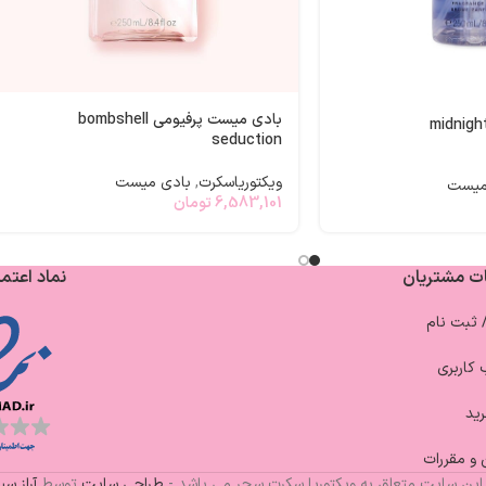
بادی میست پرفیومی bombshell
seduction
ویکتوریاسکرت
,
بادی میست
میست
6,583,101
تومان
ت مشتریان
نماد اعتما
/ ثبت نام
کاربری
ید
 و مقررات
این سایت متعلق به ویکتوریا سکرت سحر می باشد -
طراحی سایت
توسط
آراز س