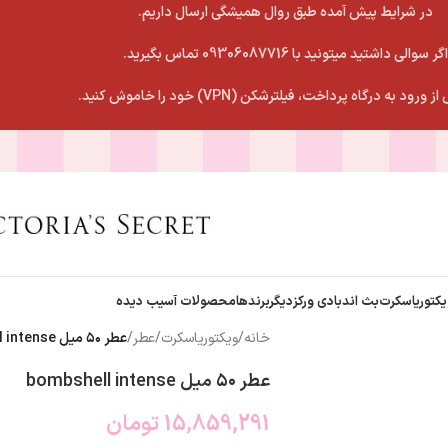
در شرایط پیش آمده طبق روال همیشگی ارسال داریم.
اگر سوالی داشتید میتونید با 09306087716 تماس بگیرید.
 ورود به درگاه پرداخت، فیلترشکن (VPN) خود را خاموش کنید.
یکتوریاسکرت
بث اندبادی ورکز
دیگربرندها
محصولات آسیب دیده
خانه
/
ویکتوریاسکرت
/
عطر
/
عطر ۵۰ میل bombshell intense
عطر ۵۰ میل bombshell intense
15,859,291
تومان