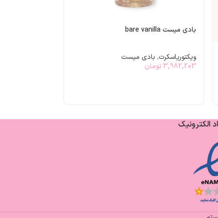
بادی میست پرفیومی xy orchid
بادی میست bare vanilla
ویکتوریاسکرت
,
با
6,600,000
تومان
ویکتوریاسکرت
,
بادی میست
3,982,203
تومان
د الکترونیک
یستم