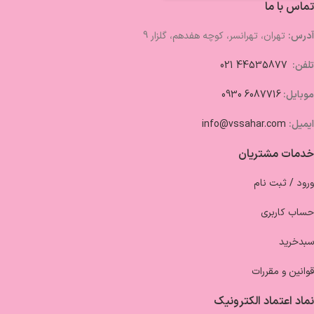
تماس با ما
آدرس:
تهران، تهرانسر، کوچه هفدهم، گلزار 9
تلفن:
44535877 021
موبایل:
6087716 0930
ایمیل:
info@vssahar.com
خدمات مشتریان
ورود / ثبت نام
حساب کاربری
سبدخرید
قوانین و مقررات
نماد اعتماد الکترونیک