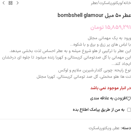
خانه
/
ویکتوریاسکرت
/
عطر
عطر ۵۰ میل bombshell glamour
15,859,291
تومان
ورود به یک مهمانی مجلل
با لباس های پر زرق و برق و با شکوه‌‌‌…
این عطر با ترکیبی از هلو شروع میشه و به عطر احساس لذت بخشی میدهد.
این مهمانی با گل صدتومانی کریستالی و کهربا زنده میشود تا جلوه ای درخشان
ایجاد کند…
نوع رایحه: چوبی گلدار،شیرین ملایم و لوکس
نت ها: هلو مخملی، گل صد تومانی کریستالی، کهربا مجلل
در انبار موجود نمی باشد
افزودن به علاقه مندی
به من از طریق پیامک اطلاع بده
دسته:
عطر
,
ویکتوریاسکرت