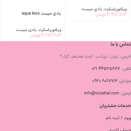
ویکتوریاسکرت
,
بادی میست
بادی میست aqua kiss
3,982,203
تومان
ویکتوریاسکرت
,
بادی میست
3,982,203
تومان
تماس با ما
آدرس:
تهران، تهرانسر، کوچه هفدهم، گلزار 9
تلفن:
44535877 021
موبایل:
6087716 0930
ایمیل:
info@vssahar.com
خدمات مشتریان
ورود / ثبت نام
حساب کاربری