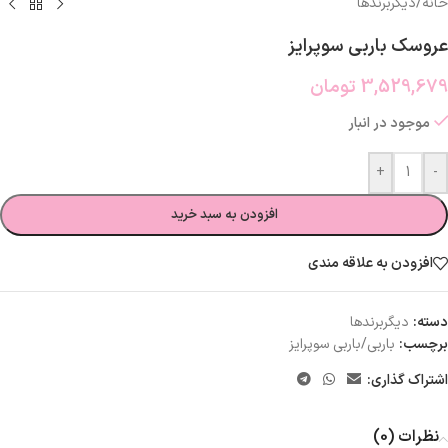
خانه
/
دیگربرندها
عروسک باربی سوپرایز
3,529,679
تومان
موجود در انبار
+
-
افزودن به سبد خرید
افزودن به علاقه مندی
دسته:
دیگربرندها
برچسب:
باربی/باربی سوپرایز
اشتراک گذاری:
نظرات (0)