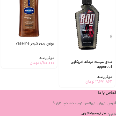
روغن بدن شیمر vaseline
دیگربرندها
بادی میست مردانه آمریکایی
1,900,000
تومان
uppercut
دیگربرندها
3,671,862
تومان
تماس با ما
آدرس:
تهران، تهرانسر، کوچه هفدهم، گلزار 9
تلفن:
44535877 021