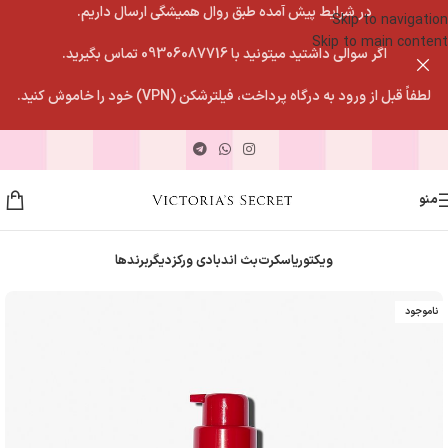
در شرایط پیش آمده طبق روال همیشگی ارسال داریم.
Skip to navigation
Skip to main content
اگر سوالی داشتید میتونید با 09306087716 تماس بگیرید.
لطفاً قبل از ورود به درگاه پرداخت، فیلترشکن (VPN) خود را خاموش کنید.
منو
ویکتوریاسکرت
بث اندبادی ورکز
دیگربرندها
ناموجود