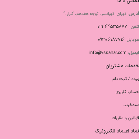
تماس با ما
آدرس:
تهران، تهرانسر، کوچه هفدهم، گلزار 9
تلفن:
44535877 021
موبایل:
6087716 0930
ایمیل:
info@vssahar.com
خدمات مشتریان
ورود / ثبت نام
حساب کاربری
سبدخرید
قوانین و مقررات
نماد اعتماد الکترونیک