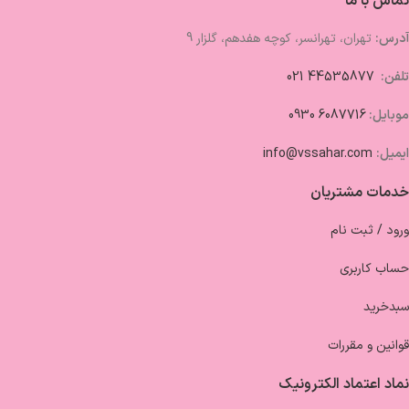
تماس با ما
آدرس:
تهران، تهرانسر، کوچه هفدهم، گلزار 9
تلفن:
44535877 021
موبایل:
6087716 0930
ایمیل:
info@vssahar.com
خدمات مشتریان
ورود / ثبت نام
حساب کاربری
سبدخرید
قوانین و مقررات
نماد اعتماد الکترونیک