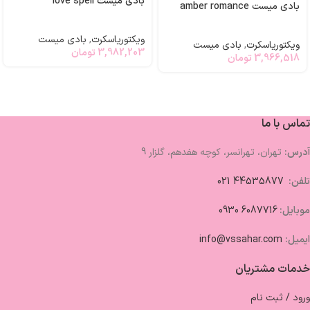
بادی میست love spell
بادی میست amber romance
ویکتوریاسکرت
,
بادی میست
ویکتوریاسکرت
,
بادی میست
3,982,203
تومان
3,966,518
تومان
تماس با ما
آدرس:
تهران، تهرانسر، کوچه هفدهم، گلزار 9
تلفن:
44535877 021
موبایل:
6087716 0930
ایمیل:
info@vssahar.com
خدمات مشتریان
ورود / ثبت نام