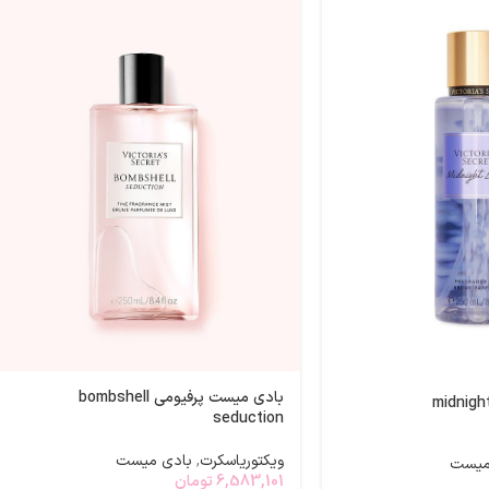
بادی میست پرفیومی bombshell
seduction
ویکتوریاسکرت
,
بادی میست
میست
6,583,101
تومان