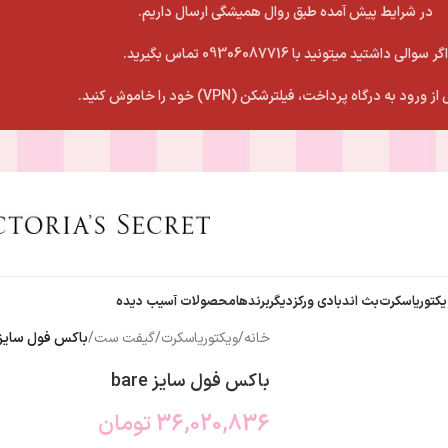
در شرایط پیش آمده طبق روال همیشگی ارسال داریم.
اگر سوالی داشتید میتونید با 09306087716 تماس بگیرید.
 ورود به درگاه پرداخت، فیلترشکن (VPN) خود را خاموش کنید.
یکتوریاسکرت
بث اندبادی ورکز
دیگربرندها
محصولات آسیب دیده
خانه
/
ویکتوریاسکرت
/
گیفت ست
/
باکس فول سایز are
باکس فول سایز bare
36,020,836
تومان