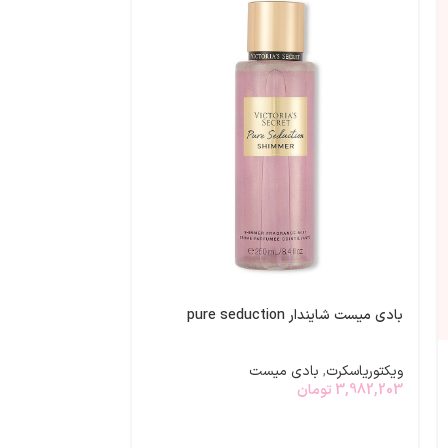
-24%
برق لب طعمدار م
بادی میست شایندار pure seduction
ویکتوریاسکرت
,
مح
ویکتوریاسکرت
,
بادی میست
00
2,300,000
تومان
3,982,203
تومان