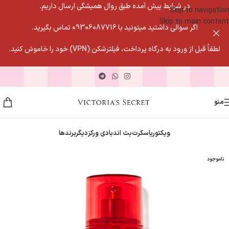
در شرایط پیش آمده طبق روال همیشگی ارسال داریم.
Skip to navigation
Skip to main content
اگر سوالی داشتید میتونید با 09306087716 تماس بگیرید.
لطفاً قبل از ورود به درگاه پرداخت، فیلترشکن (VPN) خود را خاموش کنید.
منو
ویکتوریاسکرت
بث اندبادی ورکز
دیگربرندها
ناموجود