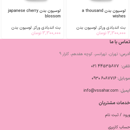
لوسیون بدن a thousand
لوسیون بدن japanese cherry
blossom
wishes
بث اندبادی ورکز
,
لوسیون بدن
بث اندبادی ورکز
,
لوسیون بدن
3,300,000
تومان
3,300,000
تومان
تماس با ما
آدرس:
تهران، تهرانسر، کوچه هفدهم، گلزار 9
تلفن:
44535877 021
موبایل:
6087716 0930
ایمیل:
info@vssahar.com
خدمات مشتریان
ورود / ثبت نام
حساب کاربری