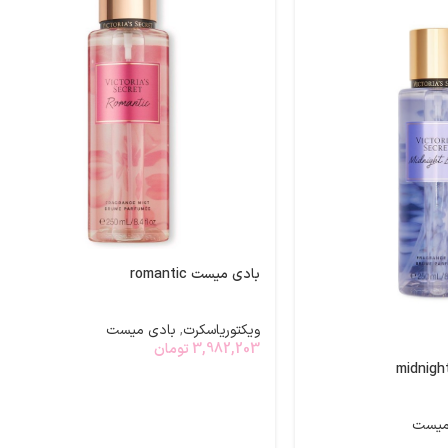
بادی میست romantic
ویکتوریاسکرت
,
بادی میست
3,982,203
تومان
میست