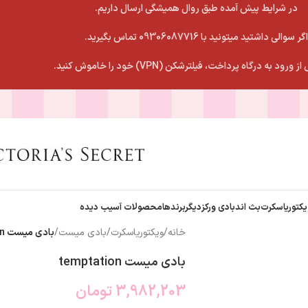
در شرایط پیش آمده طبق روال همیشگی ارسال داریم.
اگر سوالی داشتید میتونید با 09306087716 تماس بگیرید.
 ورود به درگاه پرداخت، فیلترشکن (VPN) خود را خاموش کنید.
یکتوریاسکرت
بث اندبادی ورکز
دیگربرندها
محصولات آسیب دیده
خانه
/
ویکتوریاسکرت
/
بادی میست
/
بادی میست temptation
بادی میست temptation
3,982,203
تومان