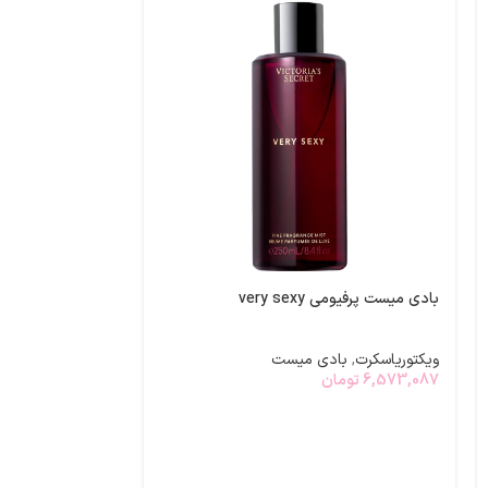
-24%
بادی میست پرفیومی very sexy
برق لب طعمدار م
ویکتوریاسکرت
,
بادی میست
6,573,087
تومان
ویکتوریاسکرت
,
مح
00
2,300,000
تومان