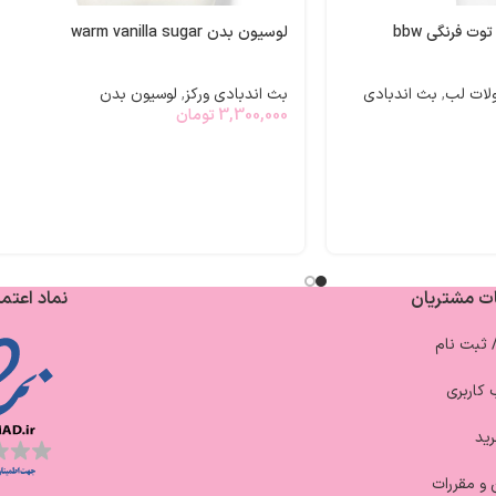
ت فرنگی bbw
لوسیون بدن warm vanilla sugar
ات لب
,
بث اندبادی
بث اندبادی ورکز
,
لوسیون بدن
3,300,000
تومان
ت مشتریان
نماد اعتما
/ ثبت نام
کاربری
ید
 و مقررات