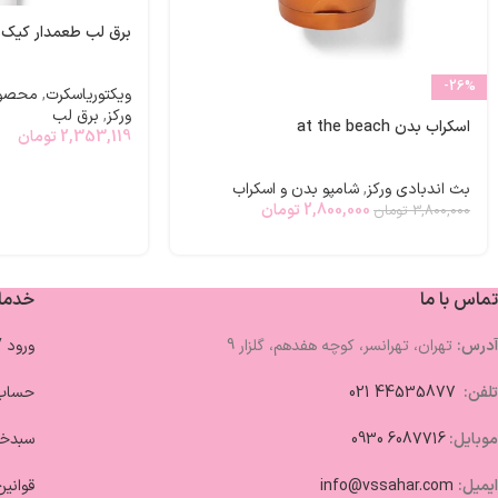
برق لب طعمدار کیک تو
-26%
ویکتوریاسکرت
,
محصول
ورکز
,
برق لب
اسکراب بدن at the beach
2,353,119
تومان
بث اندبادی ورکز
,
شامپو بدن و اسکراب
2,800,000
تومان
3,800,000
تومان
تماس با ما
خدما
آدرس:
تهران، تهرانسر، کوچه هفدهم، گلزار 9
ورود 
تلفن:
44535877 021
حساب 
موبایل:
6087716 0930
سبدخر
ایمیل:
info@vssahar.com
قوانین