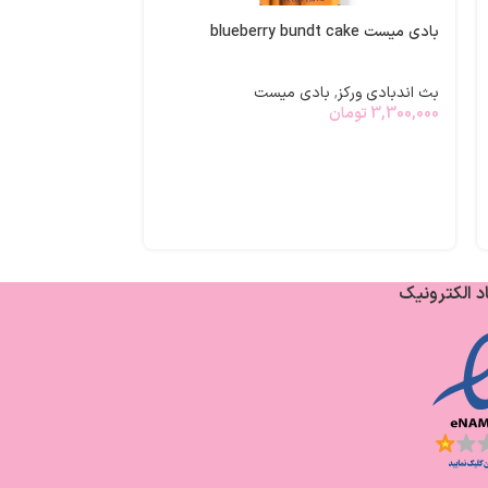
بادی میست blueberry bundt cake
بادی میست frosted coconut snowball
بث اندبادی ورکز
,
بادی میست
بث اندبادی ورکز
,
3,300,000
تومان
3,300,000
تومان
د الکترونیک