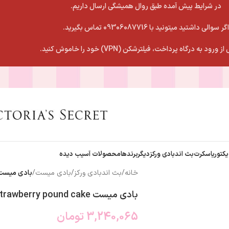
در شرایط پیش آمده طبق روال همیشگی ارسال داریم.
اگر سوالی داشتید میتونید با 09306087716 تماس بگیرید.
 ورود به درگاه پرداخت، فیلترشکن (VPN) خود را خاموش کنید.
یکتوریاسکرت
بث اندبادی ورکز
دیگربرندها
محصولات آسیب دیده
خانه
/
بث اندبادی ورکز
/
بادی میست
/
بادی میست awberry pound cake
بادی میست strawberry pound cake
3,240,065
تومان