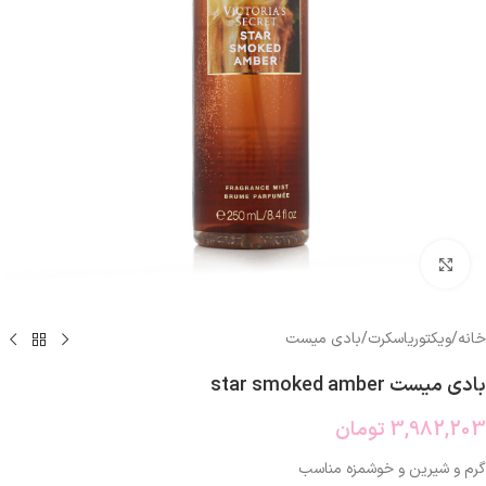
بزرگنمایی تصویر
خانه
/
ویکتوریاسکرت
/
بادی میست
بادی میست star smoked amber
3,982,203
تومان
گرم و شیرین و خوشمزه مناسب