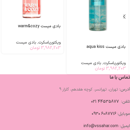
بادی میست warm&cozy
ویکتوریاسکرت
,
بادی میست
بادی میست aqua kiss
3,982,203
تومان
ویکتوریاسکرت
,
بادی میست
3,982,203
تومان
تماس با ما
آدرس:
تهران، تهرانسر، کوچه هفدهم، گلزار 9
تلفن:
44535877 021
موبایل:
6087716 0930
ایمیل:
info@vssahar.com