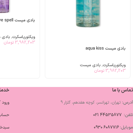
بادی میست love spell
ویکتوریاسکرت
,
بادی 
3,982,203
تومان
بادی میست aqua kiss
ویکتوریاسکرت
,
بادی میست
3,982,203
تومان
تماس با ما
خدما
آدرس:
تهران، تهرانسر، کوچه هفدهم، گلزار 9
ورود 
تلفن:
44535877 021
حساب 
موبایل:
6087716 0930
سبدخر