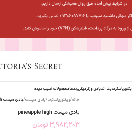
در شرایط پیش آمده طبق روال همیشگی ارسال داریم.
اگر سوالی داشتید میتونید با 09306087716 تماس بگیرید.
 ورود به درگاه پرداخت، فیلترشکن (VPN) خود را خاموش کنید.
یکتوریاسکرت
بث اندبادی ورکز
دیگربرندها
محصولات آسیب دیده
خانه
/
ویکتوریاسکرت
/
بادی میست
/
بادی میست pineapple high
بادی میست pineapple high
3,982,203
تومان