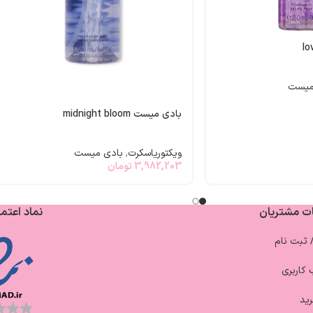
میست
بادی میست midnight bloom
ویکتوریاسکرت
,
بادی میست
3,982,203
تومان
ت مشتریان
نماد اعتما
/ ثبت نام
کاربری
ید