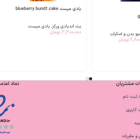
بادی میست blueberry bundt cake
بث اندبادی ورکز
,
بادی میست
3,300,000
تومان
پو بدن و اسکراب
2,80
تومان
ت مشتریان
نماد اعتما
/ ثبت نام
کاربری
ید
 و مقررات