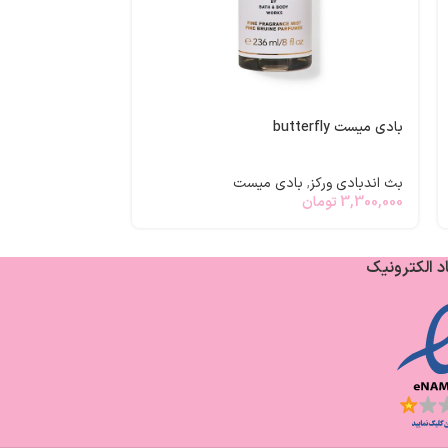
بادی میست frosted coconut snowball
بث اندبادی ورکز
,
3,300,000
تومان
بادی میست butterfly
بث اندبادی ورکز
,
بادی میست
3,300,000
تومان
د الکترونیک