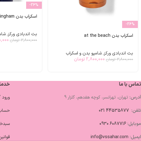
-26%
اسکراب بدن gingham
-26%
بث اندبادی ورکز
,
شام
اسکراب بدن at the beach
0,000
3,800,000
تومان
بث اندبادی ورکز
,
شامپو بدن و اسکراب
2,800,000
تومان
3,800,000
تومان
تماس با ما
خدما
آدرس:
تهران، تهرانسر، کوچه هفدهم، گلزار 9
ورود 
تلفن:
44535877 021
حساب 
موبایل:
6087716 0930
سبدخر
ایمیل:
info@vssahar.com
قوانین