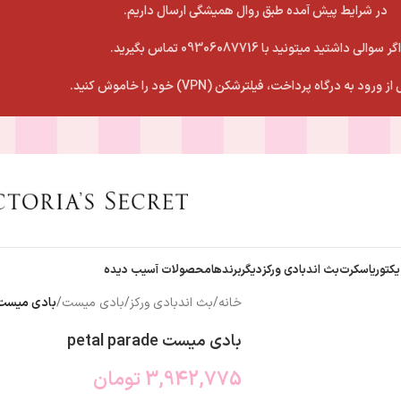
در شرایط پیش آمده طبق روال همیشگی ارسال داریم.
اگر سوالی داشتید میتونید با 09306087716 تماس بگیرید.
 ورود به درگاه پرداخت، فیلترشکن (VPN) خود را خاموش کنید.
یکتوریاسکرت
بث اندبادی ورکز
دیگربرندها
محصولات آسیب دیده
خانه
/
بث اندبادی ورکز
/
بادی میست
/
بادی میست tal parade
بادی میست petal parade
3,942,775
تومان