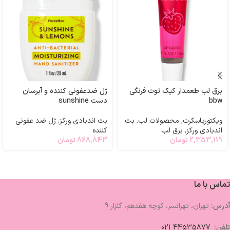
برق لب طعمدار کیک توت فرنگی
ژل ضدعفونی کننده و آبرسان
bbw
دست sunshine
ویکتوریاسکرت
,
محصولات لب
,
بث
بث اندبادی ورکز
,
ژل ضد عفونی
اندبادی ورکز
,
برق لب
کننده
2,353,119
تومان
868,843
تومان
تماس با ما
آدرس:
تهران، تهرانسر، کوچه هفدهم، گلزار 9
تلفن:
44535877 021