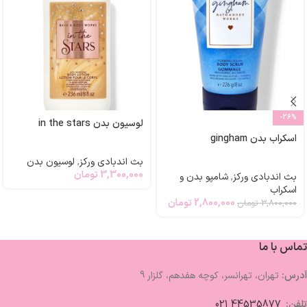
-26%
لوسیون بدن in the stars
اسکراب بدن gingham
بث اندبادی ورکز
,
لوسیون بدن
3,300,000
تومان
بث اندبادی ورکز
,
شامپو بدن و
اسکراب
2,800,000
تومان
3,800,000
تومان
تماس با ما
آدرس:
تهران، تهرانسر، کوچه هفدهم، گلزار 9
تلفن:
44535877 021