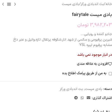
خانه
/
بث اندبادی ورکز
/
بادی میست
بادی میست fairytale
3,982,203
تومان
جادو کننده و رویایی…
شیرین پرفیومی و سکسی از شهد انار،شکوفه پرتقال تازه،وانیل و عنبر داغ
مشابه پرفیوم لیبره YSL
در انبار موجود نمی باشد
افزودن به علاقه مندی
به من از طریق پیامک اطلاع بده
دسته:
بادی میست
,
بث اندبادی ورکز
اشتراک گذاری: