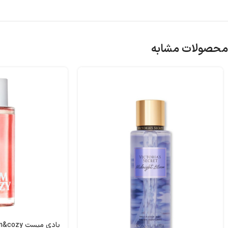
محصولات مشابه
بادی میست warm&cozy