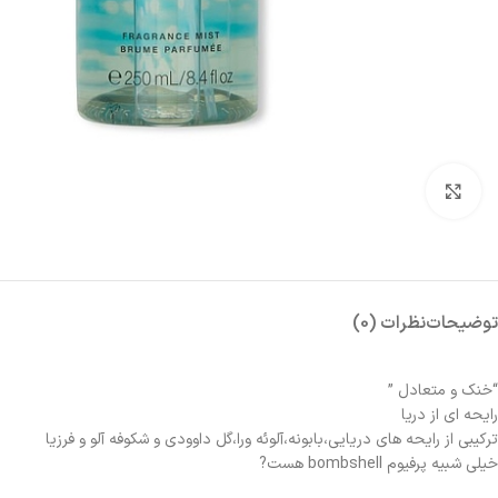
بزرگنمایی تصویر
توضیحات
نظرات (0)
“خنك و متعادل ”
رایحه ای از دریا
تركيبى از رايحه هاى دريايي،بابونه،آلوئه ورا،گل داوودى و شكوفه آلو و فرزیا
خیلی شبیه پرفیوم bombshell هست?