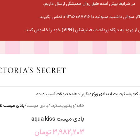
در شرایط پیش آمده طبق روال همیشگی ارسال داریم.
اگر سوالی داشتید میتونید با 09306087716 تماس بگیرید.
 ورود به درگاه پرداخت، فیلترشکن (VPN) خود را خاموش کنید.
یکتوریاسکرت
بث اندبادی ورکز
دیگربرندها
محصولات آسیب دیده
خانه
/
ویکتوریاسکرت
/
بادی میست
/
بادی میست aqua kiss
بادی میست aqua kiss
3,982,203
تومان