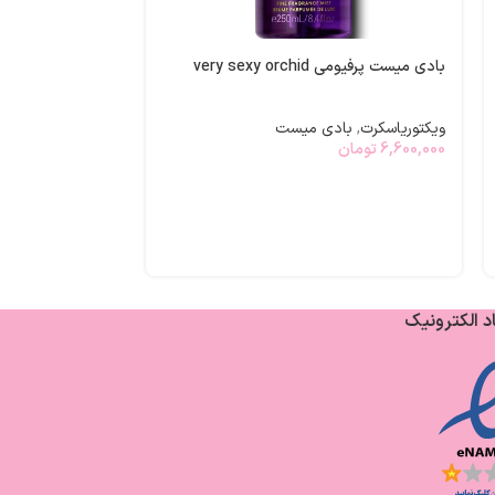
بادی میست پرفیومی very sexy orchid
ویژه
ویکتوریاسکرت
,
بادی میست
بادی میست شایندار t petals
6,600,000
تومان
ویکتوریاسکرت
,
با
3,982,203
توما
د الکترونیک