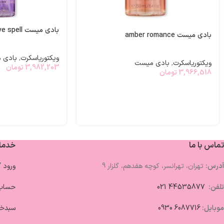
بادی میست love spell
بادی میست amber romance
ویکتوریاسکرت
,
بادی 
ویکتوریاسکرت
,
بادی میست
3,982,203
تومان
3,966,518
تومان
تماس با ما
خدما
آدرس:
تهران، تهرانسر، کوچه هفدهم، گلزار 9
ورود 
تلفن:
44535877 021
حساب 
موبایل:
6087716 0930
سبدخر