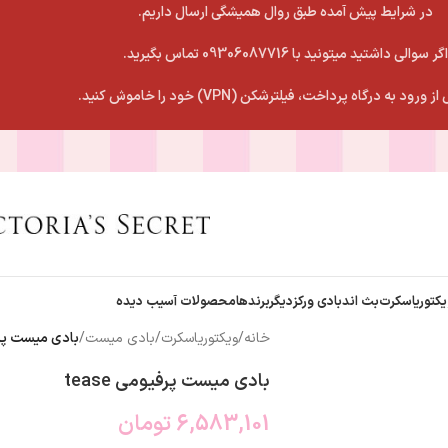
در شرایط پیش آمده طبق روال همیشگی ارسال داریم.
اگر سوالی داشتید میتونید با 09306087716 تماس بگیرید.
 ورود به درگاه پرداخت، فیلترشکن (VPN) خود را خاموش کنید.
یکتوریاسکرت
بث اندبادی ورکز
دیگربرندها
محصولات آسیب دیده
خانه
/
ویکتوریاسکرت
/
بادی میست
/
بادی میست پرفیو
بادی میست پرفیومی tease
6,583,101
تومان