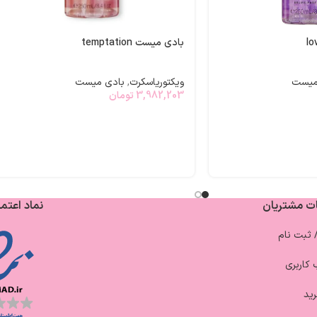
بادی میست temptation
میست
ویکتوریاسکرت
,
بادی میست
3,982,203
تومان
ت مشتریان
نماد اعتما
/ ثبت نام
کاربری
ید