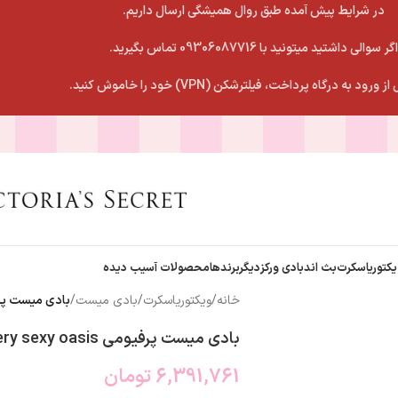
در شرایط پیش آمده طبق روال همیشگی ارسال داریم.
اگر سوالی داشتید میتونید با 09306087716 تماس بگیرید.
 ورود به درگاه پرداخت، فیلترشکن (VPN) خود را خاموش کنید.
یکتوریاسکرت
بث اندبادی ورکز
دیگربرندها
محصولات آسیب دیده
خانه
/
ویکتوریاسکرت
/
بادی میست
/
بادی میست پرفیومی asis
بادی میست پرفیومی very sexy oasis
6,391,761
تومان