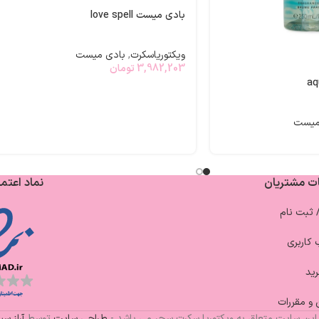
بادی میست love spell
ویکتوریاسکرت
,
بادی میست
3,982,203
تومان
میست
ت مشتریان
نماد اعتما
/ ثبت نام
کاربری
ید
 و مقررات
این سایت متعلق به ویکتوریا سکرت سحر می باشد -
طراحی سایت
توسط
آراز س