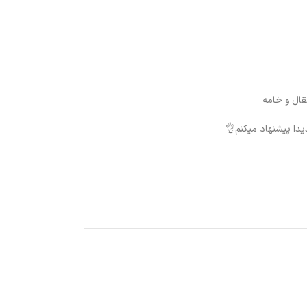
قال و خامه
دا پیشنهاد میکنم👌