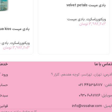
بادی میست velvet petals
ویکتوریاسکرت
,
بادی میست
3,982,203
تومان
بادی میست aqua kiss
ویکتوریاسکرت
,
بادی 
3,982,203
تومان
تماس با ما
خدما
آدرس:
تهران، تهرانسر، کوچه هفدهم، گلزار 9
ورود 
تلفن:
44535877 021
حساب 
موبایل:
6087716 0930
سبدخر
ایمیل:
info@vssahar.com
قوانین
کلیه حقوق مادی و معنوی 