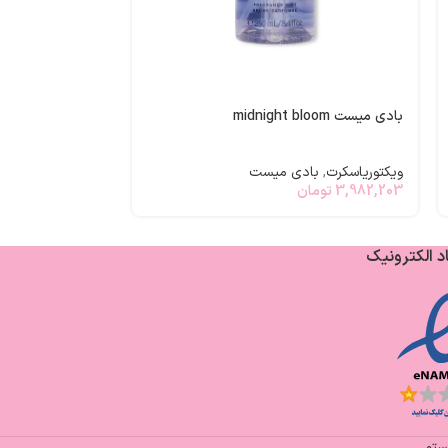
بادی میست bare vanilla
بادی میست midnight bloom
ویکتوریاسکرت
,
با
3,982,203
توما
ویکتوریاسکرت
,
بادی میست
3,982,203
تومان
د الکترونیک
یستم