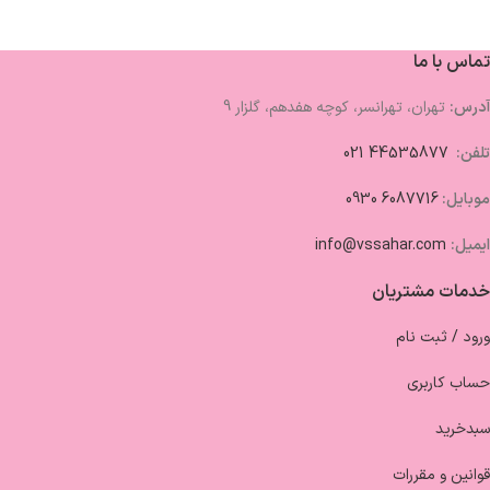
تماس با ما
آدرس:
تهران، تهرانسر، کوچه هفدهم، گلزار 9
تلفن:
44535877 021
موبایل:
6087716 0930
ایمیل:
info@vssahar.com
خدمات مشتریان
ورود / ثبت نام
حساب کاربری
سبدخرید
قوانین و مقررات