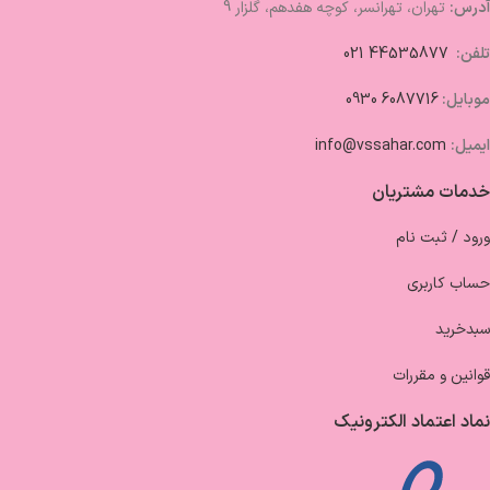
آدرس:
تهران، تهرانسر، کوچه هفدهم، گلزار 9
تلفن:
44535877 021
موبایل:
6087716 0930
ایمیل:
info@vssahar.com
خدمات مشتریان
ورود / ثبت نام
حساب کاربری
سبدخرید
قوانین و مقررات
نماد اعتماد الکترونیک