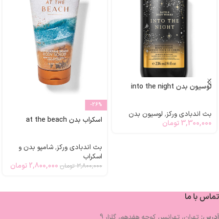
لوسیون بدن into the night
-26%
بث اندبادی ورکز
,
لوسیون بدن
اسکراب بدن at the beach
3,300,000
تومان
بث اندبادی ورکز
,
شامپو بدن و
اسکراب
2,800,000
تومان
3,800,000
تومان
تماس با ما
آدرس:
تهران، تهرانسر، کوچه هفدهم، گلزار 9