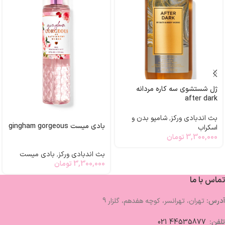
ژل شستشوی سه کاره مردانه
after dark
بث اندبادی ورکز
,
شامپو بدن و
بادی میست gingham gorgeous
اسکراب
3,300,000
تومان
بث اندبادی ورکز
,
بادی میست
3,300,000
تومان
تماس با ما
آدرس:
تهران، تهرانسر، کوچه هفدهم، گلزار 9
تلفن:
44535877 021