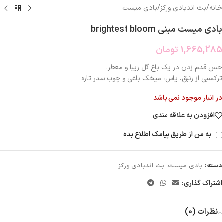
خانه
/
بث اندبادی ورکز
/
بادی میست
بادی میست مینی brightest bloom
1,665,285
تومان
حس قدم زدن در یک باغ گل زیبا و معطر.
ترکسبی از زنبق، یاس، میخک باغی و چوب سدر تازه
در انبار موجود نمی باشد
افزودن به علاقه مندی
به من از طریق پیامک اطلاع بده
دسته:
بادی میست
,
بث اندبادی ورکز
اشتراک گذاری:
نظرات (0)