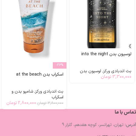
لوسیون بدن into the night
-26%
بث اندبادی ورکز
,
لوسیون بدن
اسکراب بدن at the beach
3,300,000
تومان
بث اندبادی ورکز
,
شامپو بدن و
اسکراب
2,800,000
تومان
3,800,000
تومان
تماس با ما
آدرس:
تهران، تهرانسر، کوچه هفدهم، گلزار 9