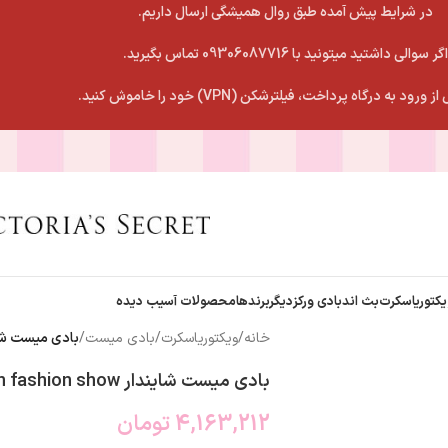
در شرایط پیش آمده طبق روال همیشگی ارسال داریم.
اگر سوالی داشتید میتونید با 09306087716 تماس بگیرید.
 ورود به درگاه پرداخت، فیلترشکن (VPN) خود را خاموش کنید.
یکتوریاسکرت
بث اندبادی ورکز
دیگربرندها
محصولات آسیب دیده
خانه
/
ویکتوریاسکرت
/
بادی میست
/
بادی میست شایندار  fashion show
بادی میست شایندار pure seduction fashion show
4,163,212
تومان