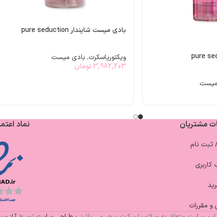
بادی میست شایندار pure seduction
ویکتوریاسکرت
,
بادی میست
3,982,203
تومان
میست
ت مشتریان
نماد اعتما
/ ثبت نام
کاربری
ید
 و مقررات
این سایت متعلق به ویکتوریا سکرت سحر می باشد -
طراحی سایت
توسط
آراز س