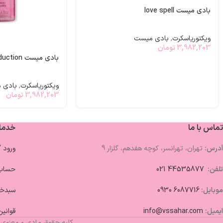
بادی میست love spell
ویکتوریاسکرت
,
بادی میست
3,982,203
تومان
بادی میست pure seduction
ویکتوریاسکرت
,
بادی 
3,982,203
تومان
تماس با ما
خدما
آدرس:
تهران، تهرانسر، کوچه هفدهم، گلزار 9
ورود 
تلفن:
44535877 021
حساب 
موبایل:
6087716 0930
سبدخر
ایمیل:
info@vssahar.com
قوانین
کلیه حقوق مادی و معنوی 