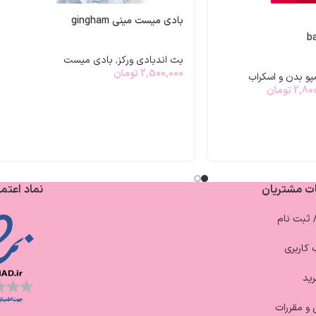
بادی میست مینی gingham
بث اندبادی ورکز
,
بادی میست
2,500,000
تومان
پو بدن و اسکراب
2,80
تومان
ت مشتریان
نماد اعتما
/ ثبت نام
کاربری
ید
 و مقررات