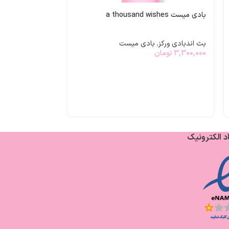
بادی میست a thousand wishes
بث اندبادی ورکز
,
بادی میست
3,300,000
تومان
بادی میست butterfly
بث اندبادی ورکز
,
3,300,000
تومان
د الکترونیک