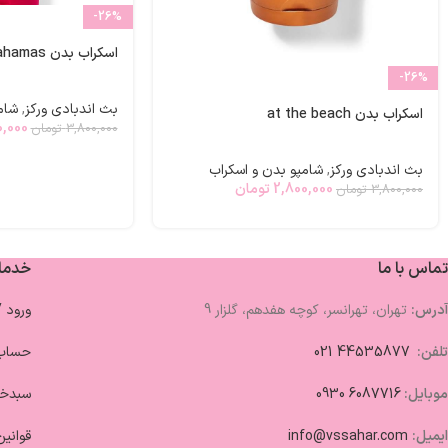
-26%
اسکراب بدن bahamas
-26%
بث اندبادی ورکز
,
شام
اسکراب بدن at the beach
0,000
3,800,000
تومان
بث اندبادی ورکز
,
شامپو بدن و اسکراب
2,800,000
تومان
3,800,000
تومان
تماس با ما
خدما
آدرس:
تهران، تهرانسر، کوچه هفدهم، گلزار 9
ورود 
تلفن:
44535877 021
حساب 
موبایل:
6087716 0930
سبدخر
ایمیل:
info@vssahar.com
قوانین