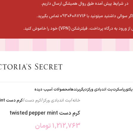
در شرایط پیش آمده طبق روال همیشگی ارسال داریم.
اگر سوالی داشتید میتونید با 09306087716 تماس بگیرید.
 ورود به درگاه پرداخت، فیلترشکن (VPN) خود را خاموش کنید.
یکتوریاسکرت
بث اندبادی ورکز
دیگربرندها
محصولات آسیب دیده
خانه
/
بث اندبادی ورکز
/
کرم دست
/
کرم دست twisted pepper mint
کرم دست twisted pepper mint
1,212,763
تومان